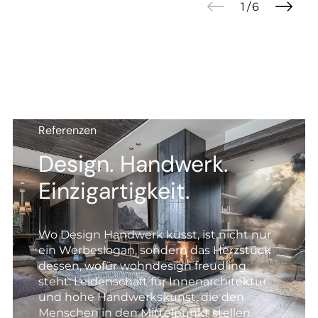
--
Referenzen
Design. Handwerk.
Einzigartigkeit.
Wo Design Handwerk küsst, ist nicht nur
ein Werbeslogan, sondern das Herzstück
dessen, wofür wohndesign freudling
steht: Leidenschaft für Innenarchitektur
und hohe Handwerkskunst, die den
Menschen in den Mittelpunkt stellen.