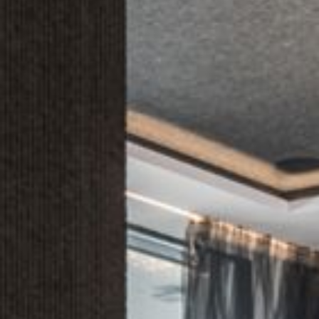
--
--