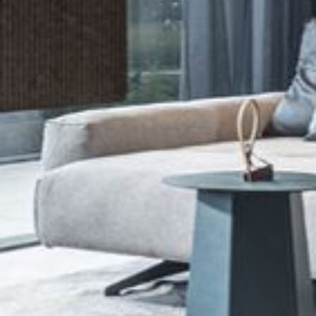
--
--