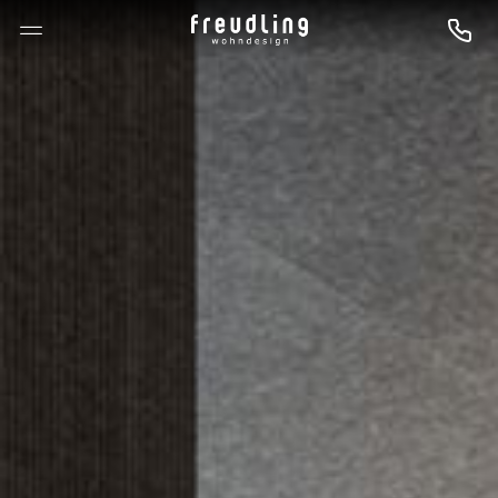
--

