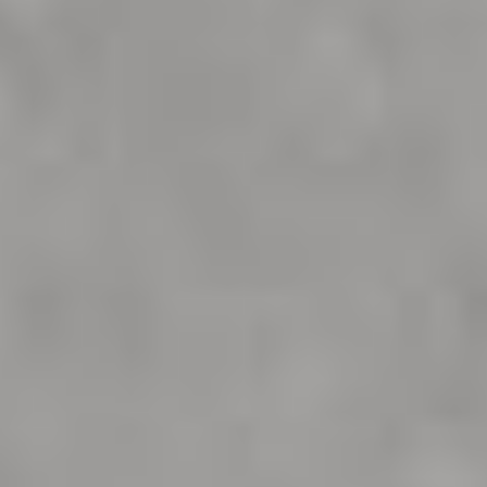
--
--