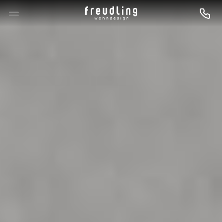
--

