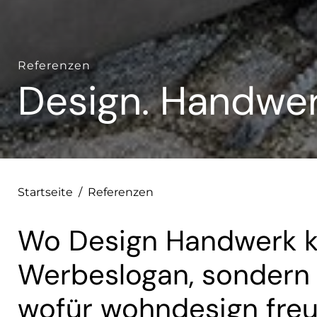
Referenzen
Design. Handwerk
Startseite
/
Referenzen
Wo Design Handwerk küs
Werbeslogan, sondern 
wofür wohndesign freud