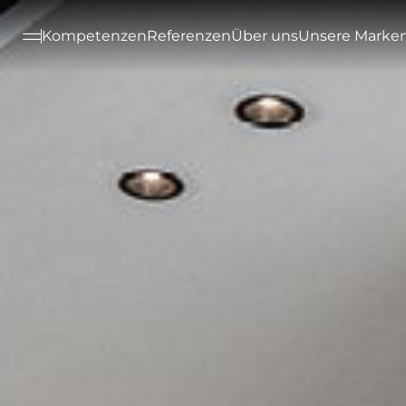
--

Kompetenzen
Referenzen
Über uns
Unsere Marke