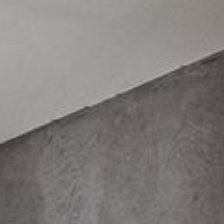
--
--