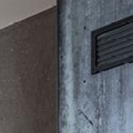
---
---