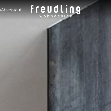
---
n
Abverkauf