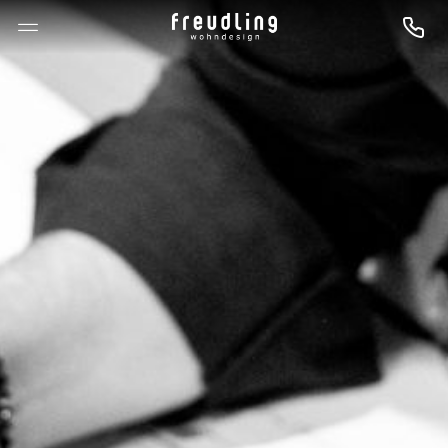
--

