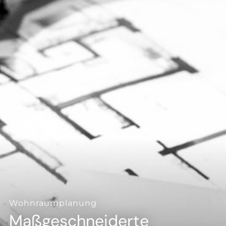
--
--
Wohnraumplanung
Maßgeschneiderte