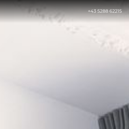
-
+43 5288 62215