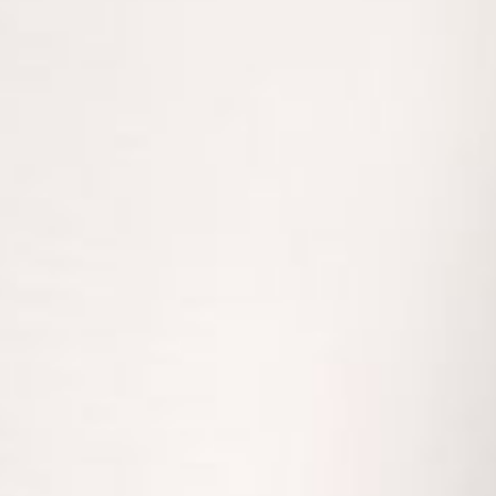
---
---