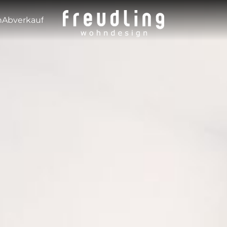
---
n
Abverkauf