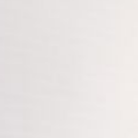
--
--