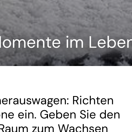
omente im Leben 
 herauswagen: Richten
one ein. Geben Sie den
 Raum zum Wachsen