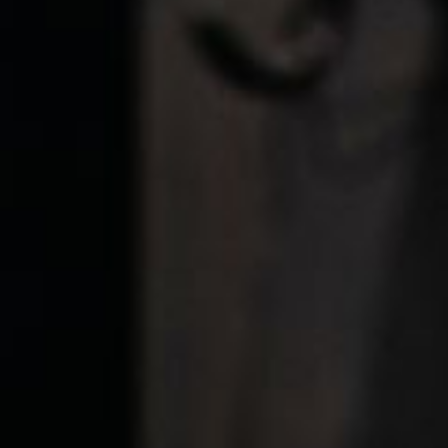
---
---