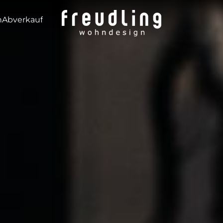
---
n
Abverkauf