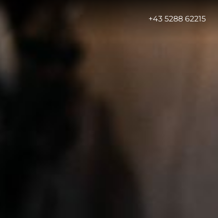
-
+43 5288 62215