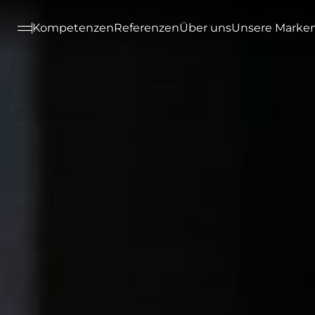
--

Kompetenzen
Referenzen
Über uns
Unsere Marke