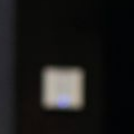
--
--