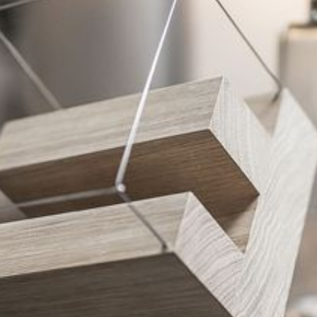
--
--