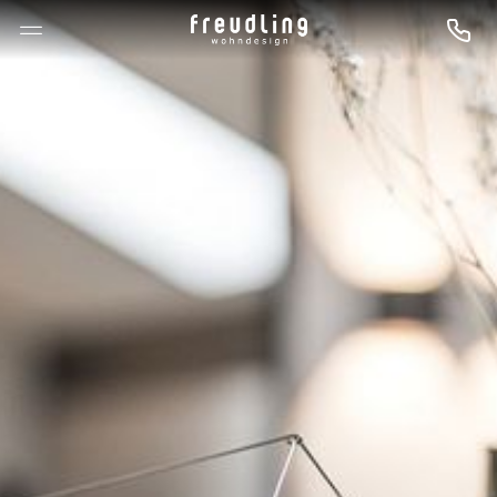
--

