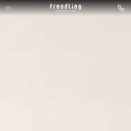
--

