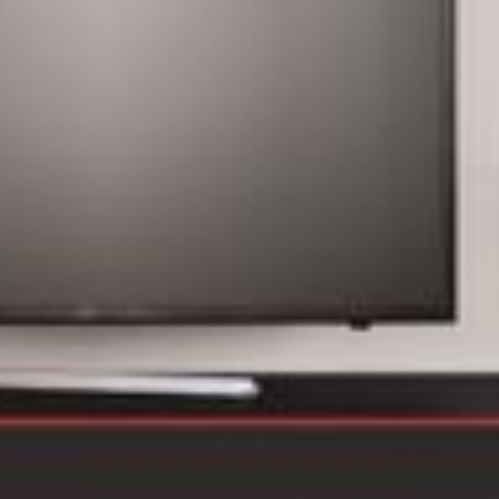
--
--