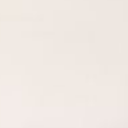
--
--