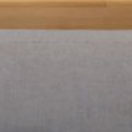
--
--