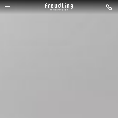
--

