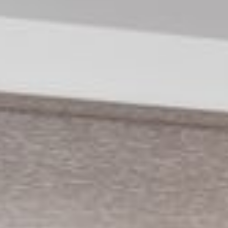
--
--