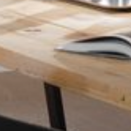
--
--