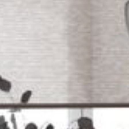
--
--