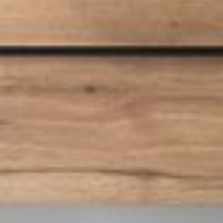
--
--