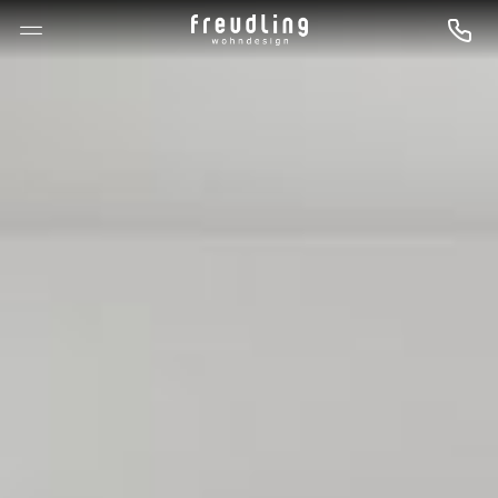
--

