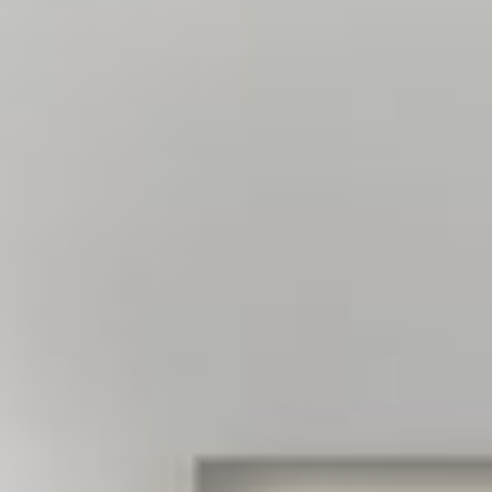
--
--