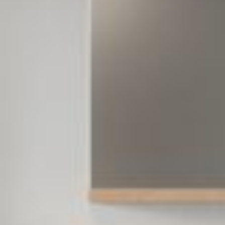
--
--