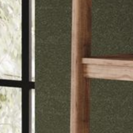
---
---