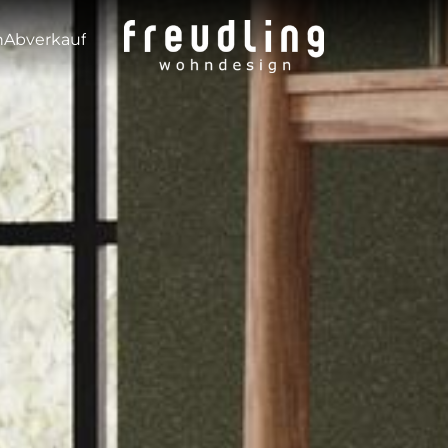
---
n
Abverkauf