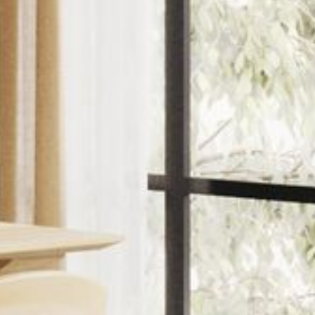
--
--