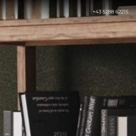
-
+43 5288 62215