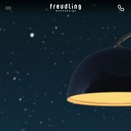
--

