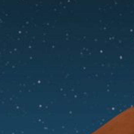
--
--