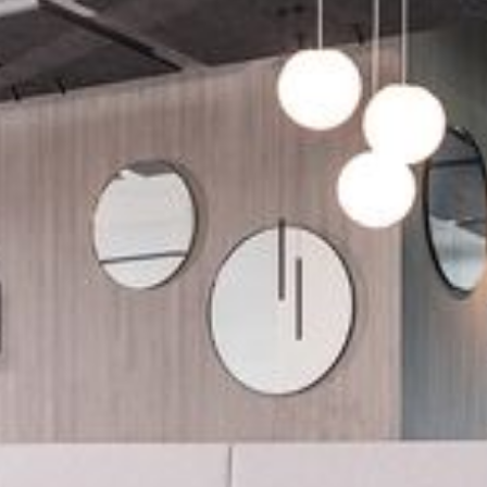
--
--