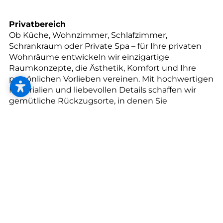
--
Privatbereich
Ob Küche, Wohnzimmer, Schlafzimmer,
Schrankraum oder Private Spa – für Ihre privaten
Wohnräume entwickeln wir einzigartige
--
Raumkonzepte, die Ästhetik, Komfort und Ihre
persönlichen Vorlieben vereinen. Mit hochwertigen
Materialien und liebevollen Details schaffen wir
gemütliche Rückzugsorte, in denen Sie
entspannen und das Leben genießen können.
Objektbereich
Für Büro, Kanzlei, Praxis, Shop, Gästezimmer oder
Restaurant sind durchdachte Konzepte
entscheidend, die bis ins Detail funktionieren und
gleichzeitig stilvoll sowie repräsentativ sind. Unsere
maßgeschneiderten Lösungen sorgen sowohl bei
Kund:innen als auch Mitarbeiter:innen für
Begeisterung!