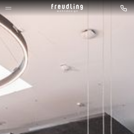
--

