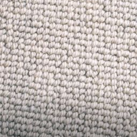
--
--