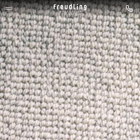
--

