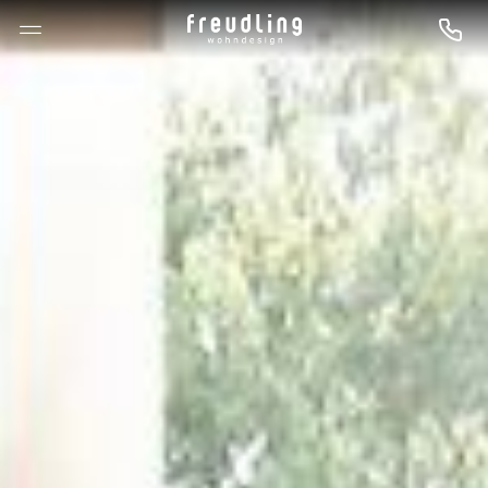
--

