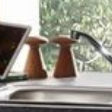
--
--