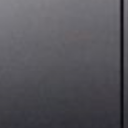
--
--