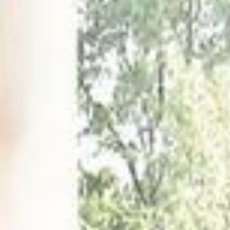
--
--