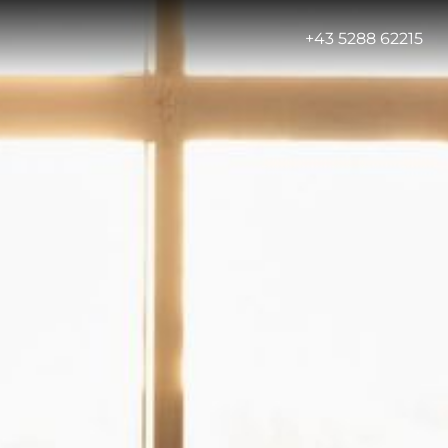
-
+43 5288 62215