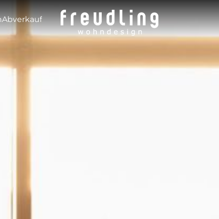
---
n
Abverkauf