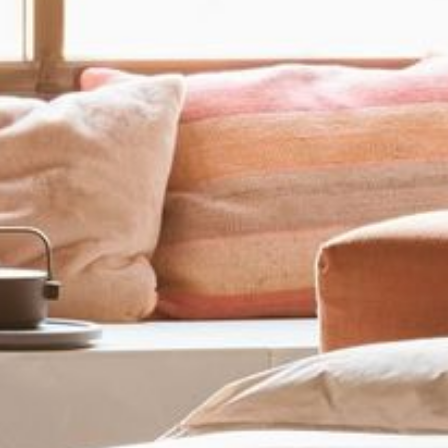
---
---