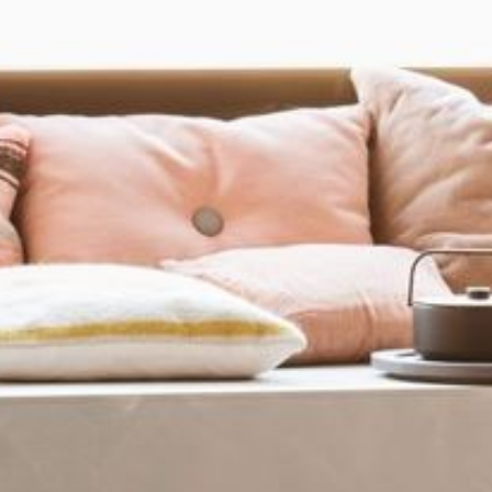
--
--