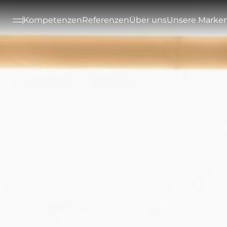
--

Kompetenzen
Referenzen
Über uns
Unsere Marke