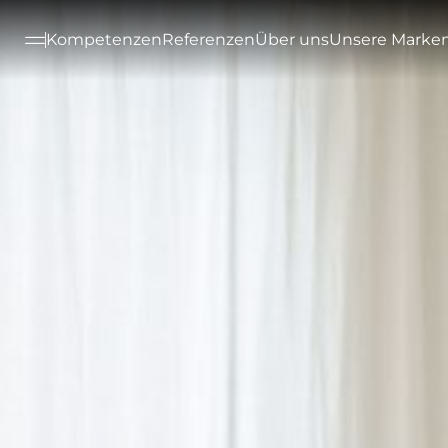
--

Kompetenzen
Referenzen
Über uns
Unsere Marke