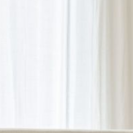
--
--