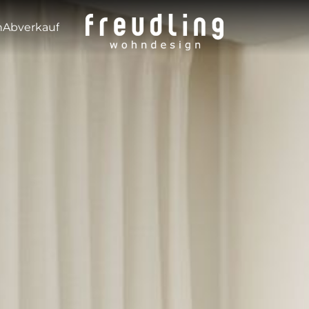
---
n
Abverkauf