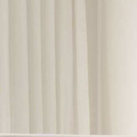
---
---