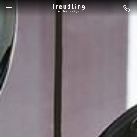
--

