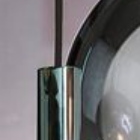
--
--