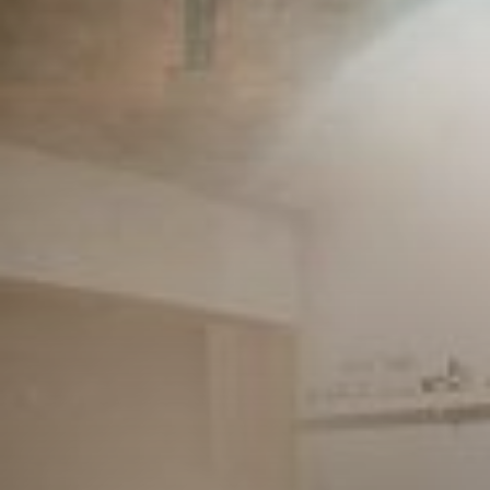
--
--