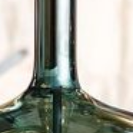
--
--