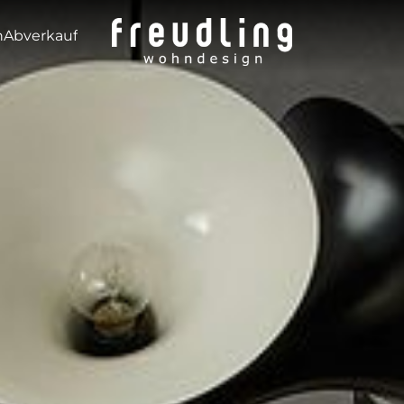
---
n
Abverkauf