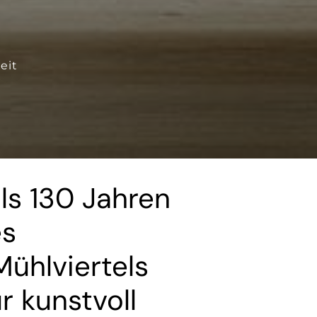
eit
als 130 Jahren
es
ühlviertels
r kunstvoll