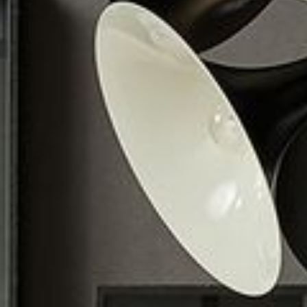
--
--