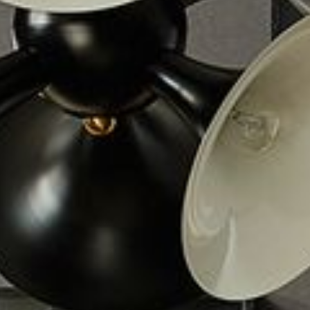
---
---