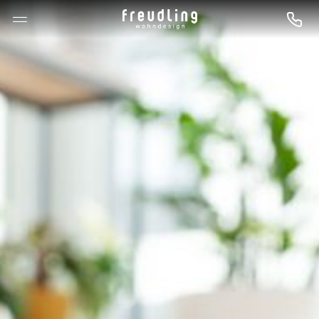
--

