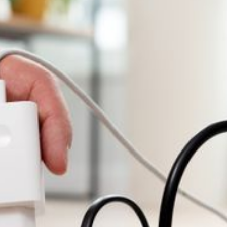
--
--