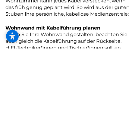
--
Wohnzimmer kann jedes Kabel verstecken, wenn
das früh genug geplant wird. So wird aus der guten
Stuben Ihre persönliche, kabellose Medienzentrale:
Wohnwand mit Kabelführung planen
Wenn Sie Ihre Wohnwand gestalten, beachten Sie
auch gleich die Kabelführung auf der Rückseite.
HIFI-Techniker*innen und Tischler*innen sollten
dafür Hand in Hand zusammenarbeiten.
Festplatten und Fernbedienungen
Verwenden Sie für alle Geräte eine einzige,
multifunktionelle Fernbedienung und nutzen Sie
eine Multimedia-Festplatte, um mit Ihrem TV die
Fotos vom Urlaub zu zeigen, Filme zu schauen und
Ihr Wunschprogramm abzuspielen.
Machen Sie es sich bequem
Zum Beispiel in geeigneten Polstermöbeln wie
Relax-Stühlen. Wenn Sie nach dem besten Platz