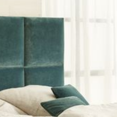
--
--