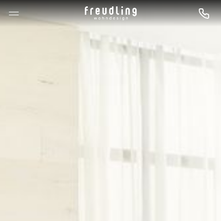
--

