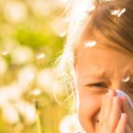
--
--