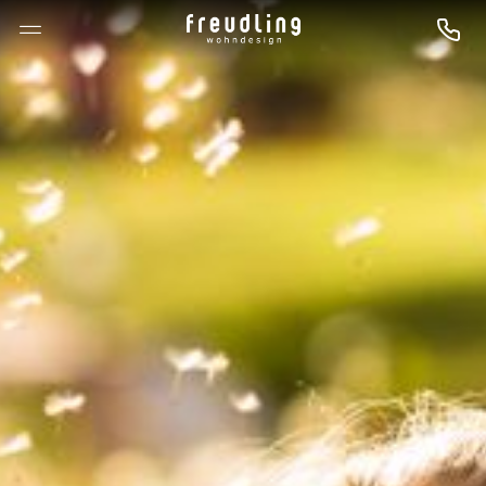
--

