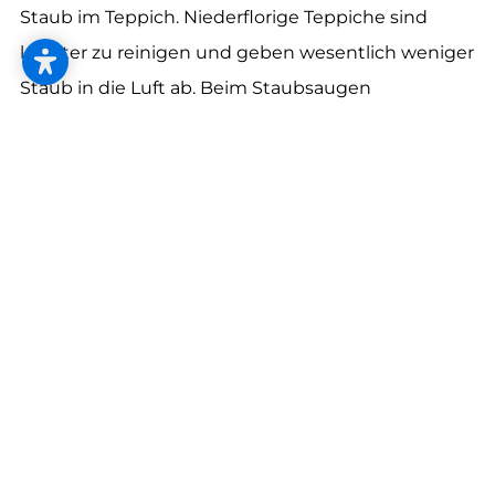
--
Staub im Teppich. Niederflorige Teppiche sind
leichter zu reinigen und geben wesentlich weniger
Staub in die Luft ab. Beim Staubsaugen
verwenden Sie am besten einen Auffangbeutel,
--
damit der Staub nicht zurück in die Luft gerät. Zum
Beispiel einen mit extrafeinem HEPA-Filter, der
fängt sogar die kleinsten Partikel ein.
Milben raus aus dem Bett
Da wo Sie’s am gemütlichsten finden, nisten sich
auch die Hausstaubmilben gerne ein: im Bett.
Waschen Sie Ihre Bettüberzüge alle 2-3 Wochen
bei mindestens 60 °C, um sie von
Hausstaubmilben zu befreien.
Augen auf bei der Materialienwahl