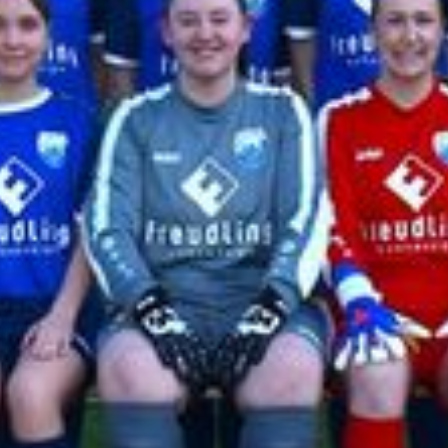
--
--