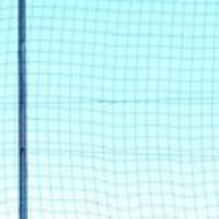
--
--