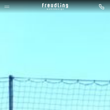
--

