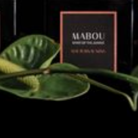
--
--