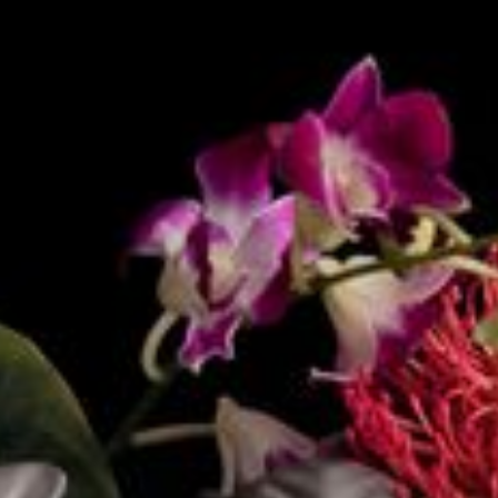
--
--