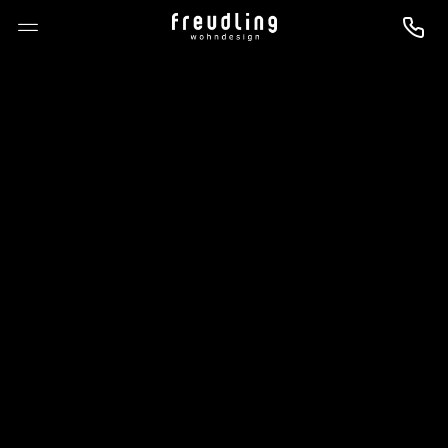
--

