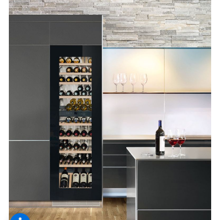
--
--