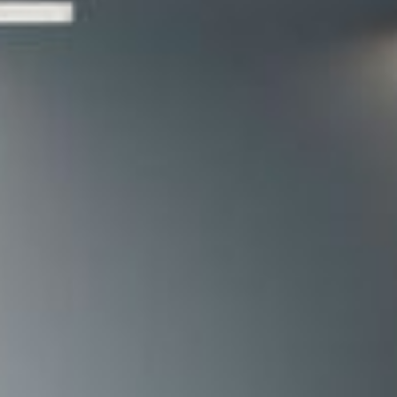
--
--