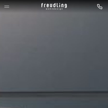
--

