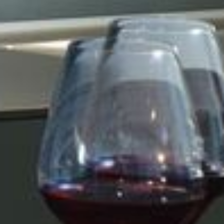
--
--